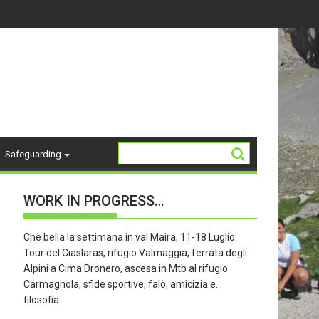
14-18 ANNI - stagione 26/27
La Storia del "K2"
Safeguarding
WORK IN PROGRESS…
Che bella la settimana in val Maira, 11-18 Luglio.
Tour del Ciaslaras, rifugio Valmaggia, ferrata degli
Alpini a Cima Dronero, ascesa in Mtb al rifugio
Carmagnola, sfide sportive, falò, amicizia e…
filosofia.