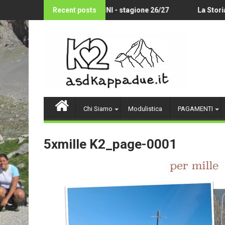
Skip
OLLEY AMATORIALE 14-18 ANNI - stagione 26/27
Recent posts
La Storia d
to
content
Chi Siamo
Modulistica
PAGAMENTI
5xmille K2_page-0001