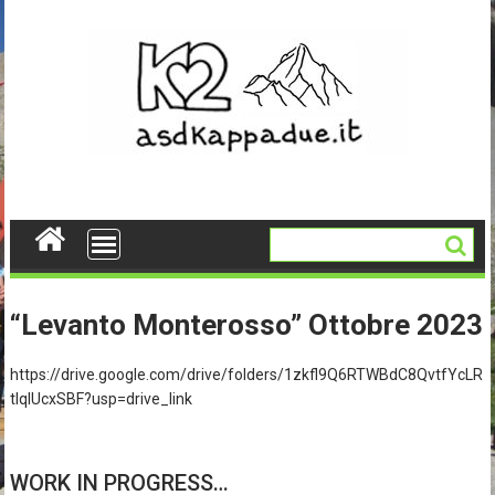
Skip
to
content
“Levanto Monterosso” Ottobre 2023
https://drive.google.com/drive/folders/1zkfl9Q6RTWBdC8QvtfYcLR
tlqIUcxSBF?usp=drive_link
WORK IN PROGRESS…