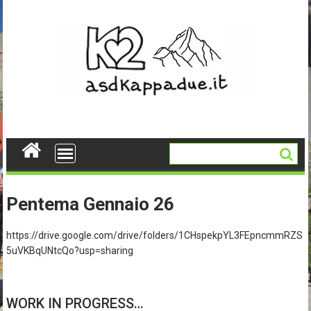
Skip
to
content
Pentema Gennaio 26
https://drive.google.com/drive/folders/1CHspekpYL3FEpncmmRZS
5uVKBqUNtcQo?usp=sharing
WORK IN PROGRESS…