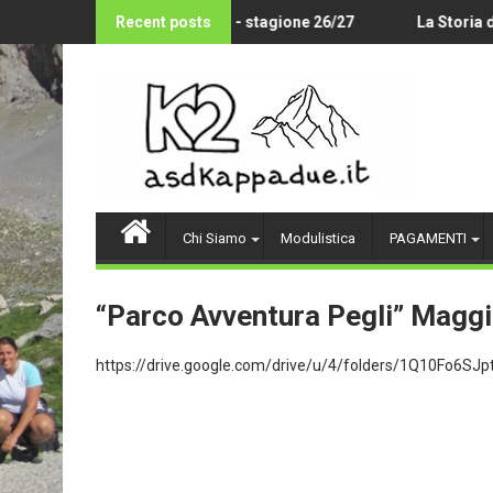
Skip
LEY AMATORIALE 14-18 ANNI - stagione 26/27
Recent posts
La Storia del
to
content
Chi Siamo
Modulistica
PAGAMENTI
“Parco Avventura Pegli” Magg
https://drive.google.com/drive/u/4/folders/1Q10Fo6