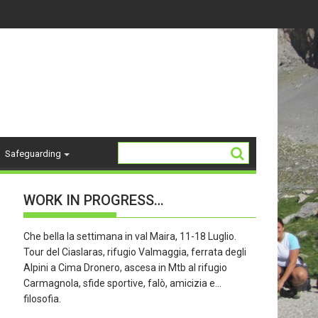
-18 ANNI - stagione 26/27
La Storia del "K2"
Safeguarding
WORK IN PROGRESS…
Che bella la settimana in val Maira, 11-18 Luglio.
Tour del Ciaslaras, rifugio Valmaggia, ferrata degli
Alpini a Cima Dronero, ascesa in Mtb al rifugio
Carmagnola, sfide sportive, falò, amicizia e…
filosofia.