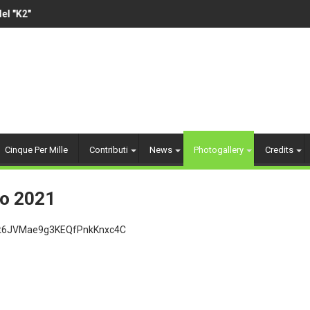
 "K2"
VOLLEY AMATORIALE 14
Cinque Per Mille
Contributi
News
Photogallery
Credits
io 2021
SJpt6JVMae9g3KEQfPnkKnxc4C