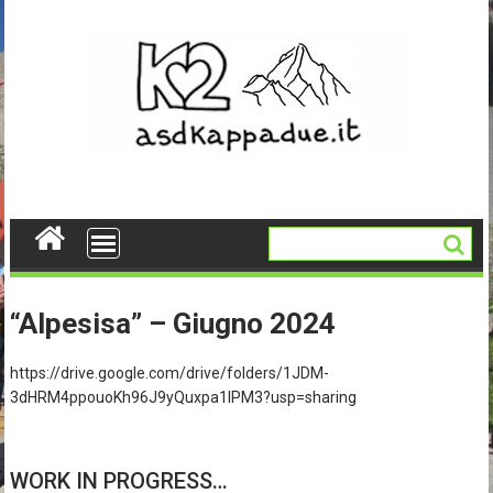
Skip
to
content
“Alpesisa” – Giugno 2024
https://drive.google.com/drive/folders/1JDM-
3dHRM4ppouoKh96J9yQuxpa1IPM3?usp=sharing
WORK IN PROGRESS…