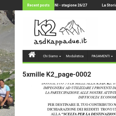
Skip
OLLEY AMATORIALE 14-18 ANNI - stagione 26/27
Recent posts
La Storia d
to
content
Chi Siamo
Modulistica
PAGAMENTI
5xmille K2_page-0002