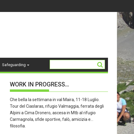
14-18 ANNI - stagione 26/27
La Storia del "K2"
Safeguarding
WORK IN PROGRESS…
Che bella la settimana in val Maira, 11-18 Luglio.
Tour del Ciaslaras, rifugio Valmaggia, ferrata degli
Alpini a Cima Dronero, ascesa in Mtb al rifugio
Carmagnola, sfide sportive, falò, amicizia e…
filosofia.