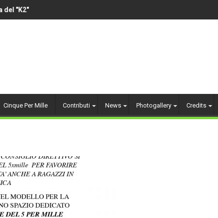
el "K2"
VOLLEY AMATORIALE 
Cinque Per Mille
Contributi
News
Photogallery
Credits