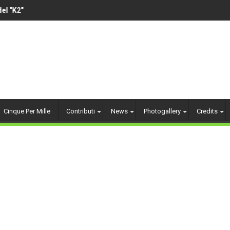
l "K2"
VOLLEY AMATORIALE 1
Cinque Per Mille
Contributi
News
Photogallery
Credits