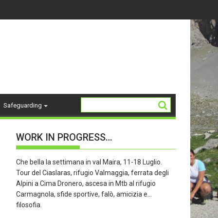
4-18 ANNI - stagione 26/27
La Storia del "K2"
Safeguarding
WORK IN PROGRESS…
Che bella la settimana in val Maira, 11-18 Luglio.
Tour del Ciaslaras, rifugio Valmaggia, ferrata degli
Alpini a Cima Dronero, ascesa in Mtb al rifugio
Carmagnola, sfide sportive, falò, amicizia e…
filosofia.