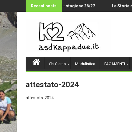
Skip
LLEY AMATORIALE 14-18 ANNI - stagione 26/27
Recent posts
La Storia de
to
content
Chi Siamo
Modulistica
PAGAMENTI
attestato-2024
attestato-2024