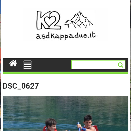
Skip
to
content
DSC_0627