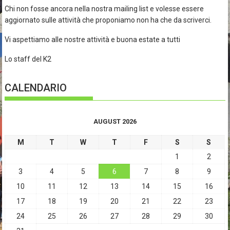
Chi non fosse ancora nella nostra mailing list e volesse essere
aggiornato sulle attività che proponiamo non ha che da scriverci.
Vi aspettiamo alle nostre attività e buona estate a tutti
Lo staff del K2
CALENDARIO
AUGUST 2026
M
T
W
T
F
S
S
1
2
3
4
5
6
7
8
9
10
11
12
13
14
15
16
17
18
19
20
21
22
23
24
25
26
27
28
29
30