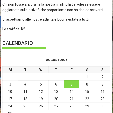
Chi non fosse ancora nella nostra mailing list e volesse essere
aggiornato sulle attività che proponiamo non ha che da scriverci.
Vi aspettiamo alle nostre attività e buona estate a tutti
Lo staff del K2
CALENDARIO
AUGUST 2026
M
T
W
T
F
S
S
1
2
3
4
5
6
7
8
9
10
11
12
13
14
15
16
17
18
19
20
21
22
23
24
25
26
27
28
29
30