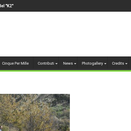
 "K2"
VOLLEY AMATORIALE 14
Cinque Per Mille
Contributi
News
Photogallery
Credits