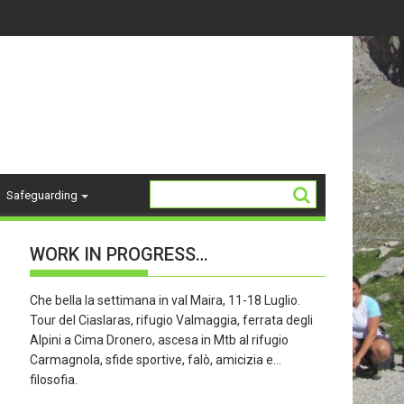
-18 ANNI - stagione 26/27
La Storia del "K2"
Safeguarding
WORK IN PROGRESS…
Che bella la settimana in val Maira, 11-18 Luglio.
Tour del Ciaslaras, rifugio Valmaggia, ferrata degli
Alpini a Cima Dronero, ascesa in Mtb al rifugio
Carmagnola, sfide sportive, falò, amicizia e…
filosofia.