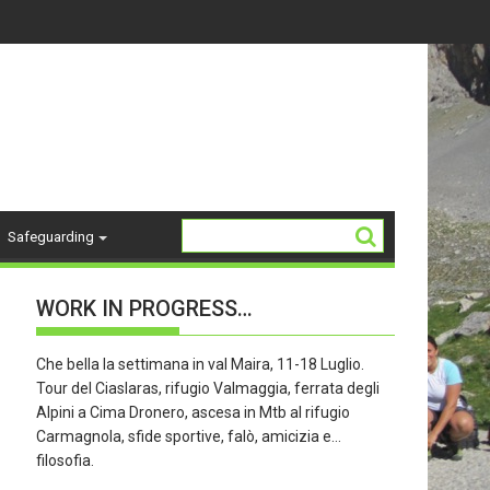
4-18 ANNI - stagione 26/27
La Storia del "K2"
Safeguarding
WORK IN PROGRESS…
Che bella la settimana in val Maira, 11-18 Luglio.
Tour del Ciaslaras, rifugio Valmaggia, ferrata degli
Alpini a Cima Dronero, ascesa in Mtb al rifugio
Carmagnola, sfide sportive, falò, amicizia e…
filosofia.