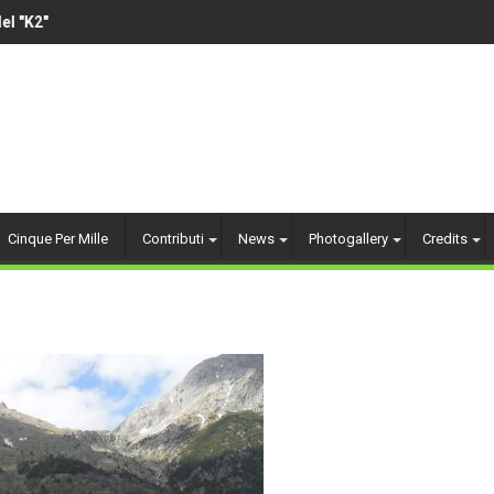
 "K2"
VOLLEY AMATORIALE 1
Cinque Per Mille
Contributi
News
Photogallery
Credits