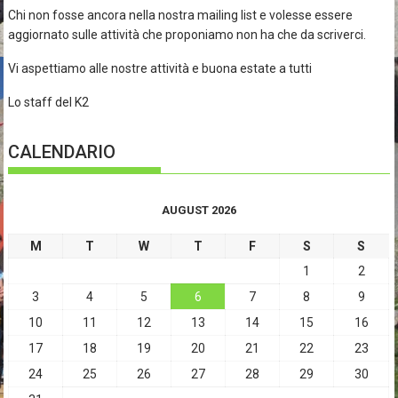
Chi non fosse ancora nella nostra mailing list e volesse essere
aggiornato sulle attività che proponiamo non ha che da scriverci.
Vi aspettiamo alle nostre attività e buona estate a tutti
Lo staff del K2
CALENDARIO
AUGUST 2026
M
T
W
T
F
S
S
1
2
3
4
5
6
7
8
9
10
11
12
13
14
15
16
17
18
19
20
21
22
23
24
25
26
27
28
29
30