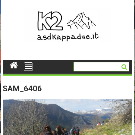
Skip
to
content
SAM_6406