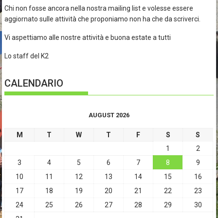
Chi non fosse ancora nella nostra mailing list e volesse essere
aggiornato sulle attività che proponiamo non ha che da scriverci.
Vi aspettiamo alle nostre attività e buona estate a tutti
Lo staff del K2
CALENDARIO
AUGUST 2026
M
T
W
T
F
S
S
1
2
3
4
5
6
7
8
9
10
11
12
13
14
15
16
17
18
19
20
21
22
23
24
25
26
27
28
29
30