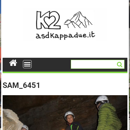
Skip
to
content
SAM_6451