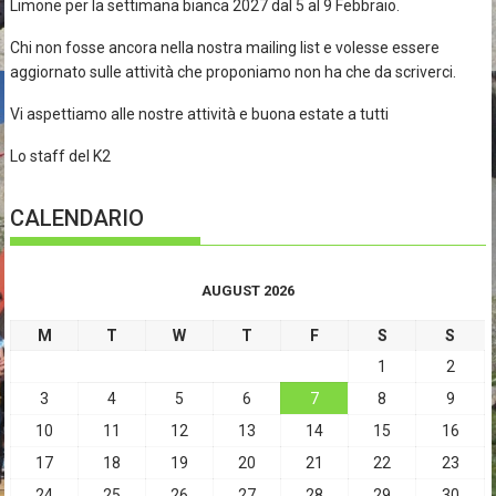
Limone per la settimana bianca 2027 dal 5 al 9 Febbraio.
Chi non fosse ancora nella nostra mailing list e volesse essere
aggiornato sulle attività che proponiamo non ha che da scriverci.
Vi aspettiamo alle nostre attività e buona estate a tutti
Lo staff del K2
CALENDARIO
AUGUST 2026
M
T
W
T
F
S
S
1
2
3
4
5
6
7
8
9
10
11
12
13
14
15
16
17
18
19
20
21
22
23
24
25
26
27
28
29
30