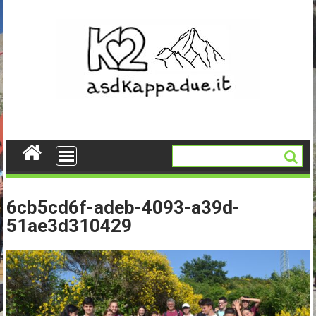
Skip
to
content
6cb5cd6f-adeb-4093-a39d-
51ae3d310429