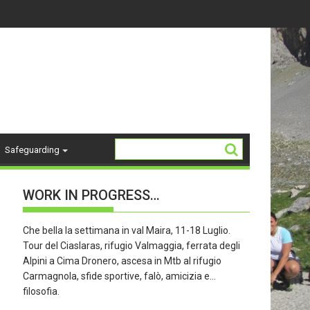
-18 ANNI - stagione 26/27
La Storia del "K2"
Safeguarding
WORK IN PROGRESS…
Che bella la settimana in val Maira, 11-18 Luglio.
Tour del Ciaslaras, rifugio Valmaggia, ferrata degli
Alpini a Cima Dronero, ascesa in Mtb al rifugio
Carmagnola, sfide sportive, falò, amicizia e…
filosofia.