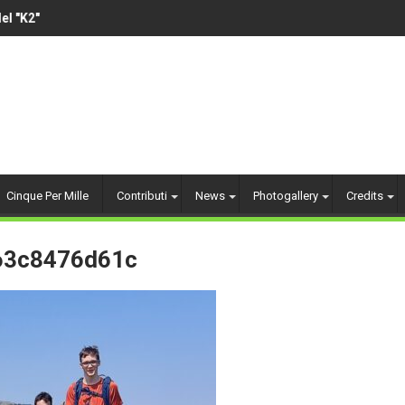
 "K2"
VOLLEY AMATORIALE 14
Cinque Per Mille
Contributi
News
Photogallery
Credits
63c8476d61c