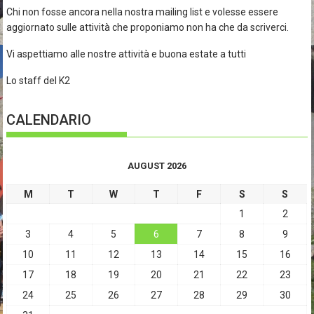
Chi non fosse ancora nella nostra mailing list e volesse essere
aggiornato sulle attività che proponiamo non ha che da scriverci.
Vi aspettiamo alle nostre attività e buona estate a tutti
Lo staff del K2
CALENDARIO
AUGUST 2026
M
T
W
T
F
S
S
1
2
3
4
5
6
7
8
9
10
11
12
13
14
15
16
17
18
19
20
21
22
23
24
25
26
27
28
29
30