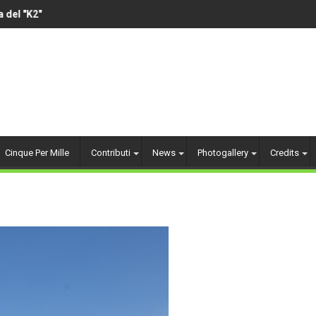
el "K2"
VOLLEY AMATORIALE 
Cinque Per Mille
Contributi
News
Photogallery
Credits