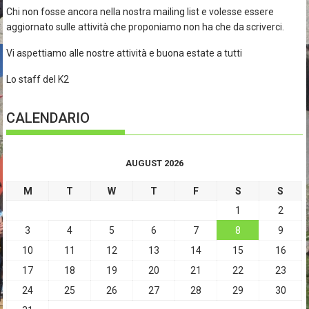
Chi non fosse ancora nella nostra mailing list e volesse essere
aggiornato sulle attività che proponiamo non ha che da scriverci.
Vi aspettiamo alle nostre attività e buona estate a tutti
Lo staff del K2
CALENDARIO
AUGUST 2026
M
T
W
T
F
S
S
1
2
3
4
5
6
7
8
9
10
11
12
13
14
15
16
17
18
19
20
21
22
23
24
25
26
27
28
29
30