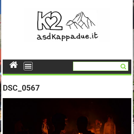
Skip
to
content
DSC_0567