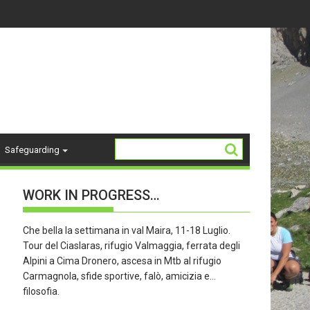
14-18 ANNI - stagione 26/27
La Storia del "K2"
Safeguarding
WORK IN PROGRESS…
Che bella la settimana in val Maira, 11-18 Luglio.
Tour del Ciaslaras, rifugio Valmaggia, ferrata degli
Alpini a Cima Dronero, ascesa in Mtb al rifugio
Carmagnola, sfide sportive, falò, amicizia e…
filosofia.