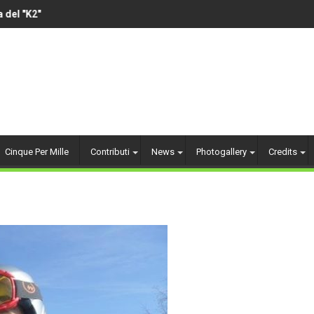
el "K2"
VOLLEY AMATORIALE 
Cinque Per Mille
Contributi
News
Photogallery
Credits