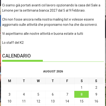
Ci siamo già portati avanti col lavoro opzionando la casa del Sale a
Limone per la settimana bianca 2027 dal 5 al 9 Febbraio.
Chi non fosse ancora nella nostra mailing list e volesse essere
aggiornato sulle attività che proponiamo non ha che da scriverci.
Vi aspettiamo alle nostre attività e buona estate a tutti
Lo staff del K2
CALENDARIO
AUGUST 2026
M
T
W
T
F
S
S
1
2
3
4
5
6
7
8
9
10
11
12
13
14
15
16