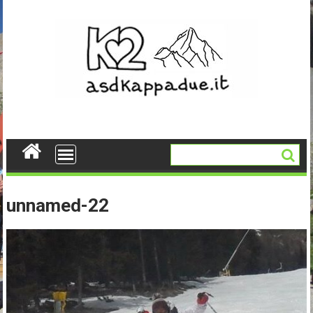
Skip
to
content
unnamed-22