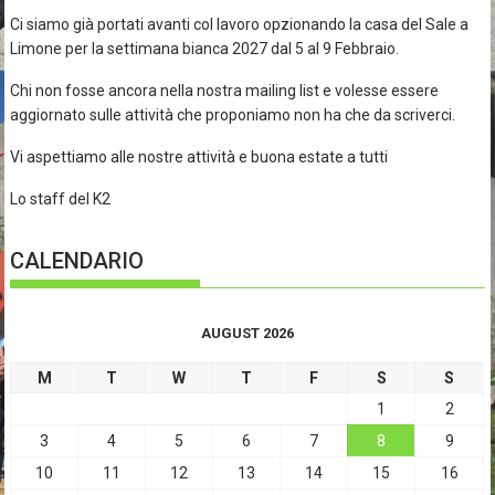
Ci siamo già portati avanti col lavoro opzionando la casa del Sale a
Limone per la settimana bianca 2027 dal 5 al 9 Febbraio.
Chi non fosse ancora nella nostra mailing list e volesse essere
aggiornato sulle attività che proponiamo non ha che da scriverci.
Vi aspettiamo alle nostre attività e buona estate a tutti
Lo staff del K2
CALENDARIO
AUGUST 2026
M
T
W
T
F
S
S
1
2
3
4
5
6
7
8
9
10
11
12
13
14
15
16