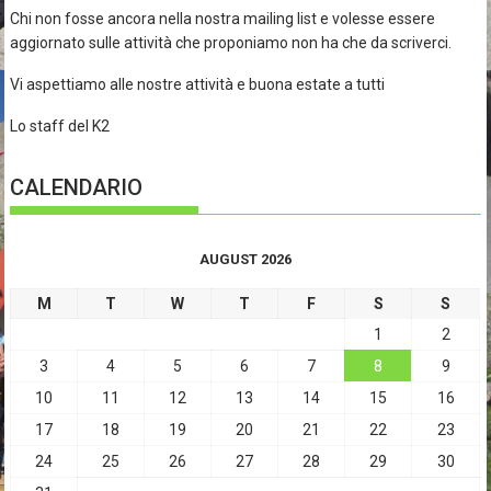
Chi non fosse ancora nella nostra mailing list e volesse essere
aggiornato sulle attività che proponiamo non ha che da scriverci.
Vi aspettiamo alle nostre attività e buona estate a tutti
Lo staff del K2
CALENDARIO
AUGUST 2026
M
T
W
T
F
S
S
1
2
3
4
5
6
7
8
9
10
11
12
13
14
15
16
17
18
19
20
21
22
23
24
25
26
27
28
29
30