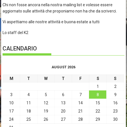
Chi non fosse ancora nella nostra mailing list e volesse essere
aggiornato sulle attività che proponiamo non ha che da scriverci.
Vi aspettiamo alle nostre attività e buona estate a tutti
Lo staff del K2
CALENDARIO
AUGUST 2026
M
T
W
T
F
S
S
1
2
3
4
5
6
7
8
9
10
11
12
13
14
15
16
17
18
19
20
21
22
23
24
25
26
27
28
29
30