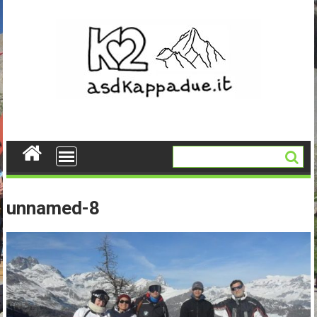
Skip
to
content
unnamed-8