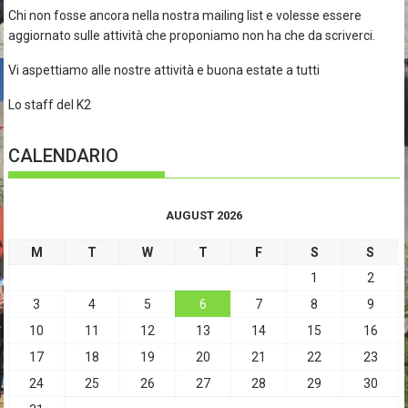
Chi non fosse ancora nella nostra mailing list e volesse essere
aggiornato sulle attività che proponiamo non ha che da scriverci.
Vi aspettiamo alle nostre attività e buona estate a tutti
Lo staff del K2
CALENDARIO
AUGUST 2026
M
T
W
T
F
S
S
1
2
3
4
5
6
7
8
9
10
11
12
13
14
15
16
17
18
19
20
21
22
23
24
25
26
27
28
29
30