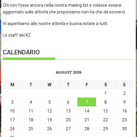
Chi non fosse ancora nella nostra mailing list e volesse essere
aggiornato sulle attività che proponiamo non ha che da scriverci.
Vi aspettiamo alle nostre attività e buona estate a tutti
Lo staff del K2
CALENDARIO
AUGUST 2026
M
T
W
T
F
S
S
1
2
3
4
5
6
7
8
9
10
11
12
13
14
15
16
17
18
19
20
21
22
23
24
25
26
27
28
29
30