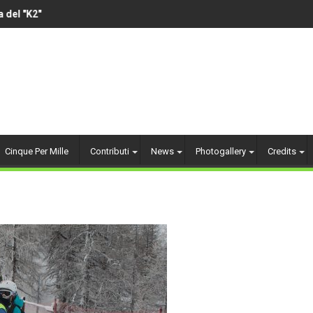
el "K2"
VOLLEY AMATORIALE 
Cinque Per Mille
Contributi
News
Photogallery
Credits