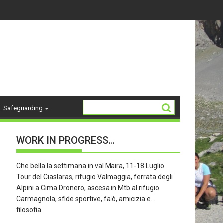
14-18 ANNI - stagione 26/27
La Storia del "K2"
Safeguarding
WORK IN PROGRESS…
Che bella la settimana in val Maira, 11-18 Luglio.
Tour del Ciaslaras, rifugio Valmaggia, ferrata degli
Alpini a Cima Dronero, ascesa in Mtb al rifugio
Carmagnola, sfide sportive, falò, amicizia e…
filosofia.