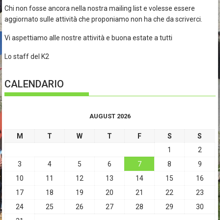
Chi non fosse ancora nella nostra mailing list e volesse essere
aggiornato sulle attività che proponiamo non ha che da scriverci.
Vi aspettiamo alle nostre attività e buona estate a tutti
Lo staff del K2
CALENDARIO
AUGUST 2026
M
T
W
T
F
S
S
1
2
3
4
5
6
7
8
9
10
11
12
13
14
15
16
17
18
19
20
21
22
23
24
25
26
27
28
29
30