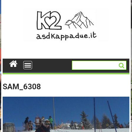
Skip
to
content
SAM_6308