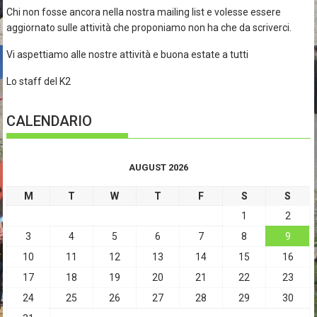
Chi non fosse ancora nella nostra mailing list e volesse essere
aggiornato sulle attività che proponiamo non ha che da scriverci.
Vi aspettiamo alle nostre attività e buona estate a tutti
Lo staff del K2
CALENDARIO
AUGUST 2026
M
T
W
T
F
S
S
1
2
3
4
5
6
7
8
9
10
11
12
13
14
15
16
17
18
19
20
21
22
23
24
25
26
27
28
29
30