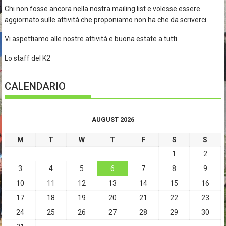
Chi non fosse ancora nella nostra mailing list e volesse essere
aggiornato sulle attività che proponiamo non ha che da scriverci.
Vi aspettiamo alle nostre attività e buona estate a tutti
Lo staff del K2
CALENDARIO
AUGUST 2026
M
T
W
T
F
S
S
1
2
3
4
5
6
7
8
9
10
11
12
13
14
15
16
17
18
19
20
21
22
23
24
25
26
27
28
29
30