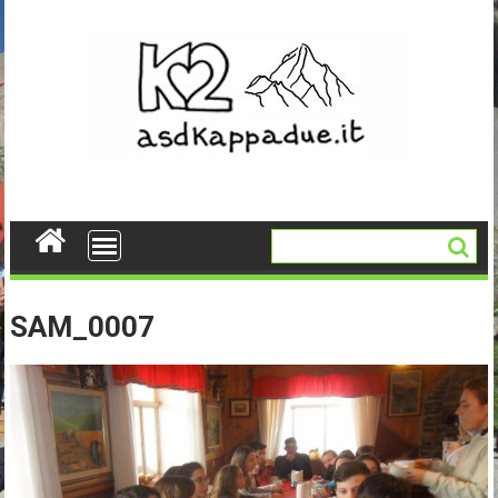
Skip
to
content
SAM_0007