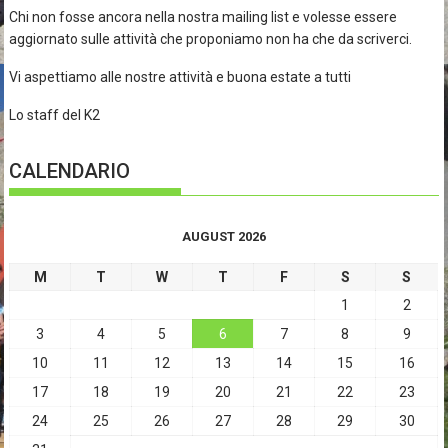
Chi non fosse ancora nella nostra mailing list e volesse essere
aggiornato sulle attività che proponiamo non ha che da scriverci.
Vi aspettiamo alle nostre attività e buona estate a tutti
Lo staff del K2
CALENDARIO
AUGUST 2026
M
T
W
T
F
S
S
1
2
3
4
5
6
7
8
9
10
11
12
13
14
15
16
17
18
19
20
21
22
23
24
25
26
27
28
29
30