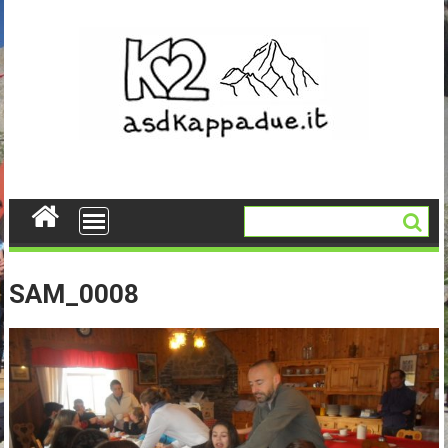
Skip
to
content
SAM_0008