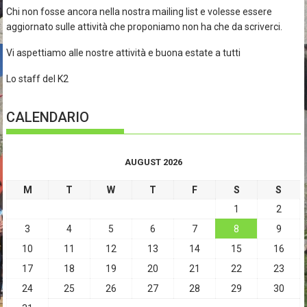
Chi non fosse ancora nella nostra mailing list e volesse essere
aggiornato sulle attività che proponiamo non ha che da scriverci.
Vi aspettiamo alle nostre attività e buona estate a tutti
Lo staff del K2
CALENDARIO
AUGUST 2026
M
T
W
T
F
S
S
1
2
3
4
5
6
7
8
9
10
11
12
13
14
15
16
17
18
19
20
21
22
23
24
25
26
27
28
29
30