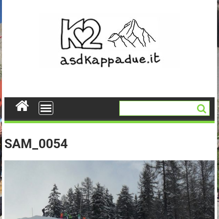
Skip
to
content
SAM_0054