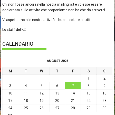
Chi non fosse ancora nella nostra mailing list e volesse essere
aggiornato sulle attività che proponiamo non ha che da scriverci.
Vi aspettiamo alle nostre attività e buona estate a tutti
Lo staff del K2
CALENDARIO
AUGUST 2026
M
T
W
T
F
S
S
1
2
3
4
5
6
7
8
9
10
11
12
13
14
15
16
17
18
19
20
21
22
23
24
25
26
27
28
29
30