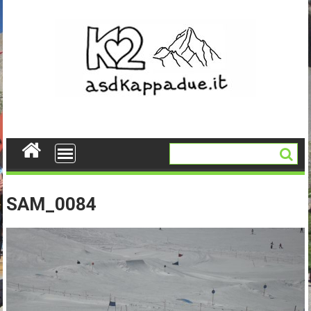
Skip
to
content
SAM_0084