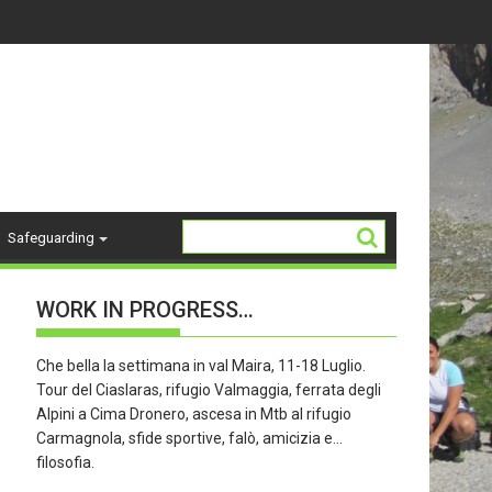
14-18 ANNI - stagione 26/27
La Storia del "K2"
Safeguarding
WORK IN PROGRESS…
Che bella la settimana in val Maira, 11-18 Luglio.
Tour del Ciaslaras, rifugio Valmaggia, ferrata degli
Alpini a Cima Dronero, ascesa in Mtb al rifugio
Carmagnola, sfide sportive, falò, amicizia e…
filosofia.