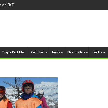
el "K2"
VOLLEY AMATORIALE 
Cinque Per Mille
Contributi
News
Photogallery
Credits