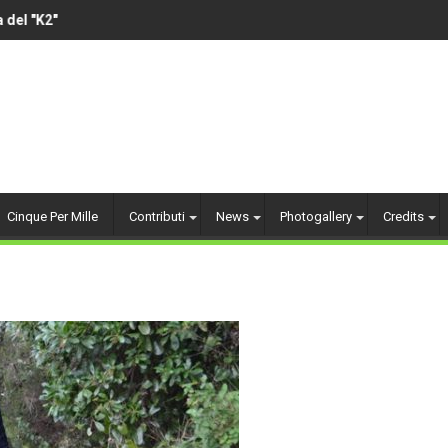
el "K2"
VOLLEY AMATORIALE 
Cinque Per Mille
Contributi
News
Photogallery
Credits