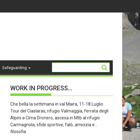
14-18 ANNI - stagione 26/27
La Storia del "K2"
Safeguarding
WORK IN PROGRESS…
Che bella la settimana in val Maira, 11-18 Luglio.
Tour del Ciaslaras, rifugio Valmaggia, ferrata degli
Alpini a Cima Dronero, ascesa in Mtb al rifugio
Carmagnola, sfide sportive, falò, amicizia e…
filosofia.