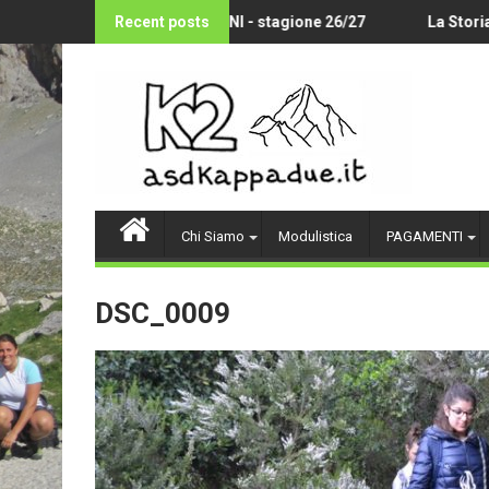
Skip
OLLEY AMATORIALE 14-18 ANNI - stagione 26/27
Recent posts
La Storia d
to
content
Chi Siamo
Modulistica
PAGAMENTI
DSC_0009