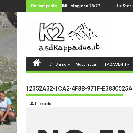
Skip
OLLEY AMATORIALE 14-18 ANNI - stagione 26/27
Recent posts
La Storia d
to
content
Chi Siamo
Modulistica
PAGAMENTI
12352A32-1CA2-4F8B-971F-E3830525A
Riccardo