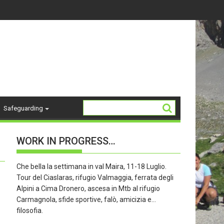
14-18 ANNI - stagione 26/27
La Storia del "K2"
Safeguarding
WORK IN PROGRESS…
Che bella la settimana in val Maira, 11-18 Luglio.
Tour del Ciaslaras, rifugio Valmaggia, ferrata degli
Alpini a Cima Dronero, ascesa in Mtb al rifugio
Carmagnola, sfide sportive, falò, amicizia e…
filosofia.