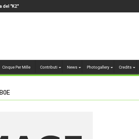
el "K2"
VOLLEY AMATORIALE 
Cinque Per Mille
Contributi
News
Photogallery
Credits
B0E