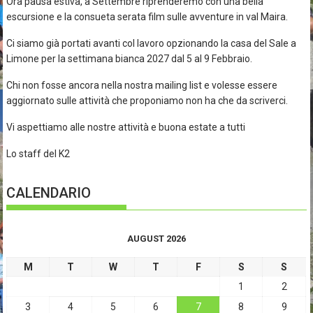
Ora pausa estiva, a Settembre riprenderemo con una bella
escursione e la consueta serata film sulle avventure in val Maira.
Ci siamo già portati avanti col lavoro opzionando la casa del Sale a
Limone per la settimana bianca 2027 dal 5 al 9 Febbraio.
Chi non fosse ancora nella nostra mailing list e volesse essere
aggiornato sulle attività che proponiamo non ha che da scriverci.
Vi aspettiamo alle nostre attività e buona estate a tutti
Lo staff del K2
CALENDARIO
AUGUST 2026
M
T
W
T
F
S
S
1
2
3
4
5
6
7
8
9