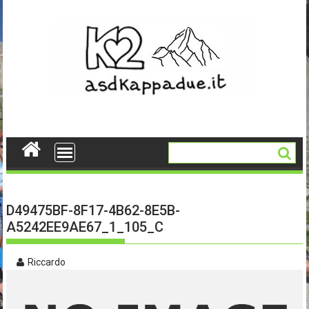
Skip
to
content
D49475BF-8F17-4B62-8E5B-
A5242EE9AE67_1_105_C
Riccardo