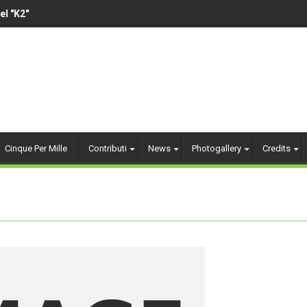
K2"
VOLLEY AMATORIALE 14-
Cinque Per Mille
Contributi
News
Photogallery
Credits