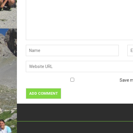
Save m