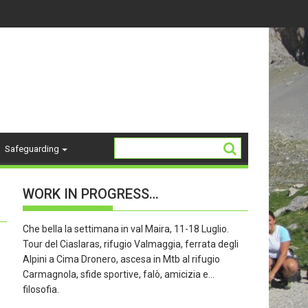
18 ANNI - stagione 26/27
La Storia del "K2"
Safeguarding
WORK IN PROGRESS…
Che bella la settimana in val Maira, 11-18 Luglio.
Tour del Ciaslaras, rifugio Valmaggia, ferrata degli
Alpini a Cima Dronero, ascesa in Mtb al rifugio
Carmagnola, sfide sportive, falò, amicizia e…
filosofia.