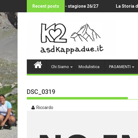
Skip
EY AMATORIALE 14-18 ANNI - stagione 26/27
Recent posts
La Storia del "
to
content
Chi Siamo
Modulistica
PAGAMENTI
DSC_0319
Riccardo