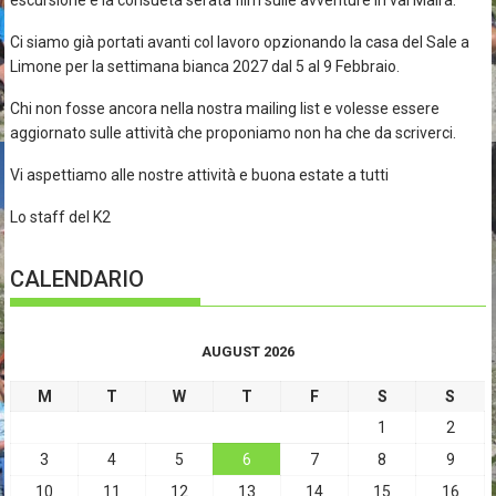
escursione e la consueta serata film sulle avventure in val Maira.
Ci siamo già portati avanti col lavoro opzionando la casa del Sale a
Limone per la settimana bianca 2027 dal 5 al 9 Febbraio.
Chi non fosse ancora nella nostra mailing list e volesse essere
aggiornato sulle attività che proponiamo non ha che da scriverci.
Vi aspettiamo alle nostre attività e buona estate a tutti
Lo staff del K2
CALENDARIO
AUGUST 2026
M
T
W
T
F
S
S
1
2
3
4
5
6
7
8
9
10
11
12
13
14
15
16